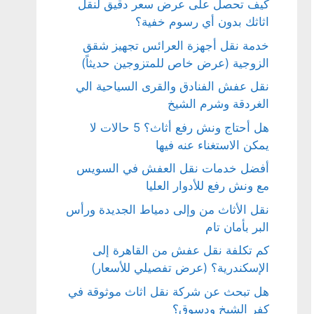
كيف تحصل على عرض سعر دقيق لنقل
اثاثك بدون أي رسوم خفية؟
خدمة نقل أجهزة العرائس تجهيز شقق
الزوجية (عرض خاص للمتزوجين حديثاً)
نقل عفش الفنادق والقرى السياحية الي
الغردقة وشرم الشيخ
هل أحتاج ونش رفع أثاث؟ 5 حالات لا
يمكن الاستغناء عنه فيها
أفضل خدمات نقل العفش في السويس
مع ونش رفع للأدوار العليا
نقل الأثاث من وإلى دمياط الجديدة ورأس
البر بأمان تام
كم تكلفة نقل عفش من القاهرة إلى
الإسكندرية؟ (عرض تفصيلي للأسعار)
هل تبحث عن شركة نقل اثاث موثوقة في
كفر الشيخ ودسوق؟