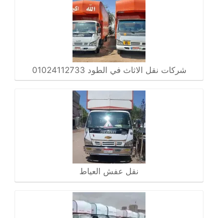
شركات نقل الاثاث في الطود 01024112733
نقل عفش العياط