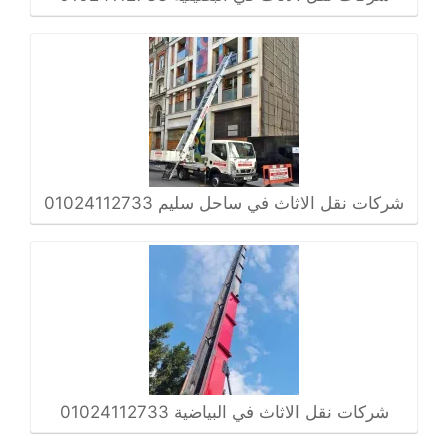
شركات نقل الاثاث في ساحل سليم 01024112733
شركات نقل الاثاث في البياضية 01024112733