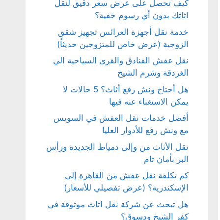
كيف تحصل على عرض سعر دقيق لنقل
اثاثك بدون أي رسوم خفية؟
خدمة نقل أجهزة العرائس تجهيز شقق
الزوجية (عرض خاص للمتزوجين حديثاً)
نقل عفش الفنادق والقرى السياحية الي
الغردقة وشرم الشيخ
هل أحتاج ونش رفع أثاث؟ 5 حالات لا
يمكن الاستغناء عنه فيها
أفضل خدمات نقل العفش في السويس
مع ونش رفع للأدوار العليا
نقل الأثاث من وإلى دمياط الجديدة ورأس
البر بأمان تام
كم تكلفة نقل عفش من القاهرة إلى
الإسكندرية؟ (عرض تفصيلي للأسعار)
هل تبحث عن شركة نقل اثاث موثوقة في
كفر الشيخ ودسوق؟