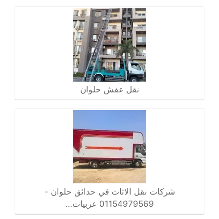
نقل عفش حلوان
شركات نقل الاثاث في حدائق حلوان -
01154979569 عربيات…