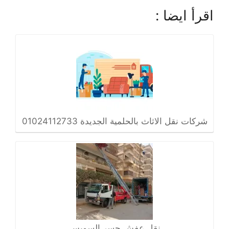
اقرأ ايضا :
شركات نقل الاثاث بالحلمية الجديدة 01024112733
نقل عفش جسر السويس