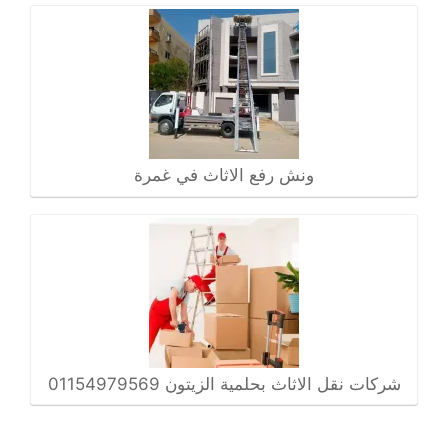
ونش رفع الاثاث في غمرة
شركات نقل الاثاث بحلمية الزيتون 01154979569