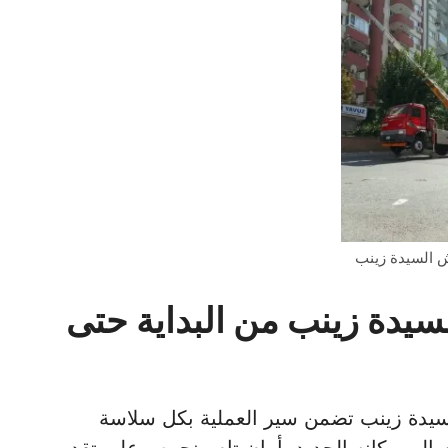
 السيدة زينب
يدة زينب من البداية حتى
يدة زينب تضمن سير العملية بكل سلاسة