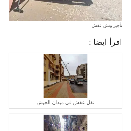
تأجير ونش عفش
اقرأ ايضا :
نقل عفش في ميدان الجيش