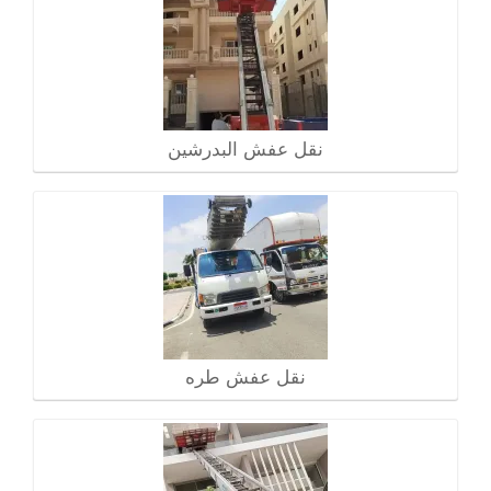
نقل عفش البدرشين
نقل عفش طره