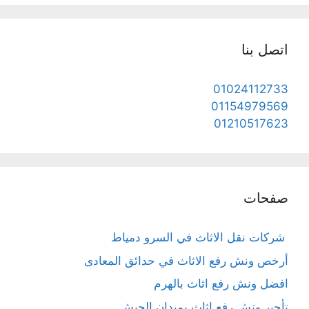
اتصل بنا
01024112733
01154979569
01210517623
صفحات
شركات نقل الاثاث في السرو دمياط
أرخص ونش رفع الاثاث في حدائق المعادى
افضل ونش رفع اثاث بالهرم
تأجير ونش رفع اثاث بميدان الجيش