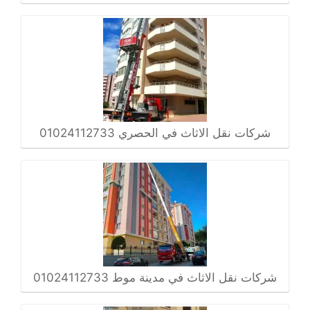
شركات نقل الاثاث في الحصري 01024112733
شركات نقل الاثاث في مدينة موط 01024112733