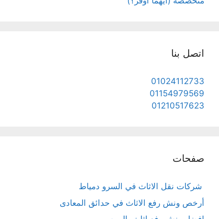
متخصصة (أيهما أوفر؟)
اتصل بنا
01024112733
01154979569
01210517623
صفحات
شركات نقل الاثاث في السرو دمياط
أرخص ونش رفع الاثاث في حدائق المعادى