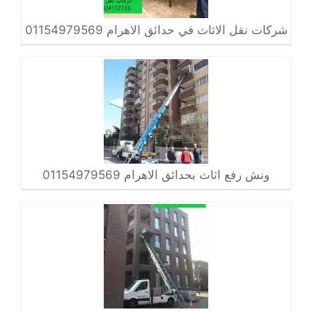
شركات نقل الاثاث في حدائق الاهرام 01154979569
ونش رفع اثاث بحدائق الاهرام 01154979569