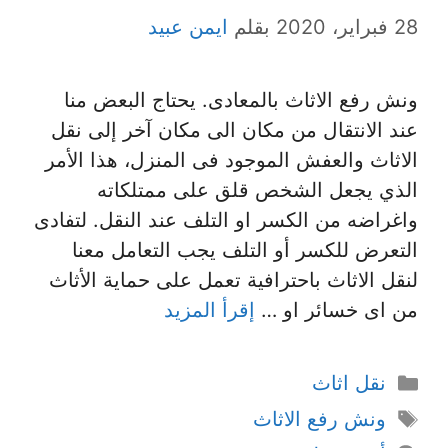
28 فبراير، 2020
بقلم
ايمن عبيد
ونش رفع الاثاث بالمعادى. يحتاج البعض منا
عند الانتقال من مكان الى مكان آخر إلى نقل
الاثاث والعفش الموجود فى المنزل، هذا الأمر
الذي يجعل الشخص قلق على ممتلكاته
واغراضه من الكسر او التلف عند النقل. لتفادى
التعرض للكسر أو التلف يجب التعامل معنا
لنقل الاثاث باحترافية تعمل على حماية الأثاث
من اى خسائر او …
إقرأ المزيد
التصنيفات
نقل اثاث
الوسوم
ونش رفع الاثاث