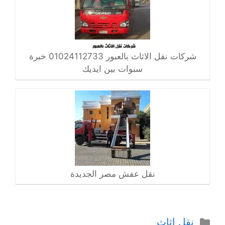
شركات نقل الاثاث بالعبور 01024112733 خبرة
سنوات بين ايديك
نقل عفش مصر الجديدة
التصنيفات
نقل اثاث